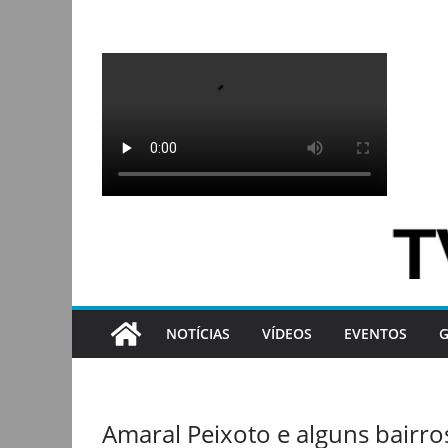
Pular
para
o
conteúdo
NOTÍCIAS
VÍDEOS
EVENTOS
G
Amaral Peixoto e alguns bairro