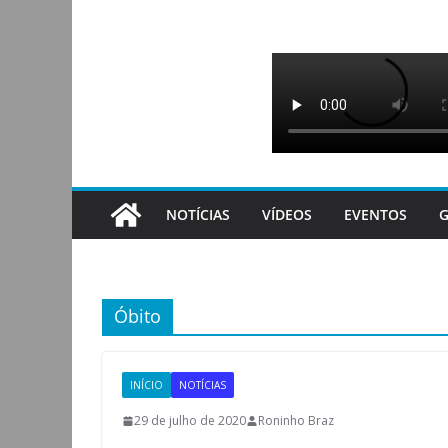
Pular
para
o
conteúdo
NOTÍCIAS
VÍDEOS
EVENTOS
G
Óbito
INÍCIO
NOTÍCIAS
29 de julho de 2020
Roninho Braz