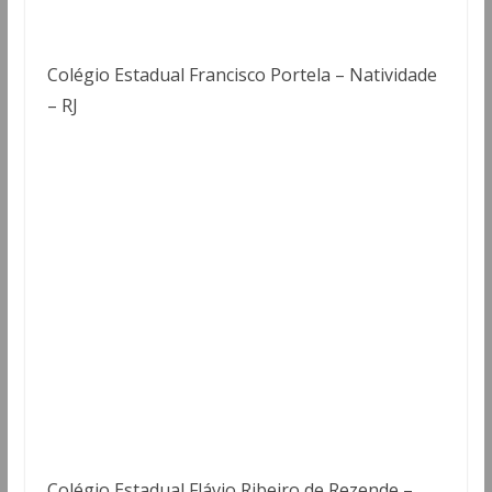
Colégio Estadual Francisco Portela – Natividade
– RJ
Colégio Estadual Flávio Ribeiro de Rezende –