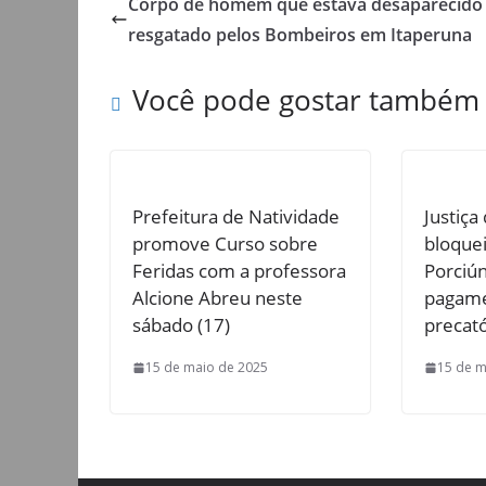
Corpo de homem que estava desaparecido
resgatado pelos Bombeiros em Itaperuna
Você pode gostar também
Prefeitura de Natividade
Justiça
promove Curso sobre
bloquei
Feridas com a professora
Porciún
Alcione Abreu neste
pagame
sábado (17)
precató
15 de maio de 2025
15 de m