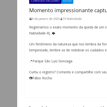
CONTEÚDO EXCLUSIVO
FOTOS
Momento impressionante captu
6 de janeiro de 2025
TV Natividade
Registramos o exato momento da queda de um ra
Natividade-RJ. 🌩️
Um fenômeno da natureza que nos lembra da força
tempestade, lembre-se de redobrar os cuidados e 
📍Parque São Luiz Gonzaga
Curtiu o registro? Comente e compartilhe com se
📷Fábio Rocha