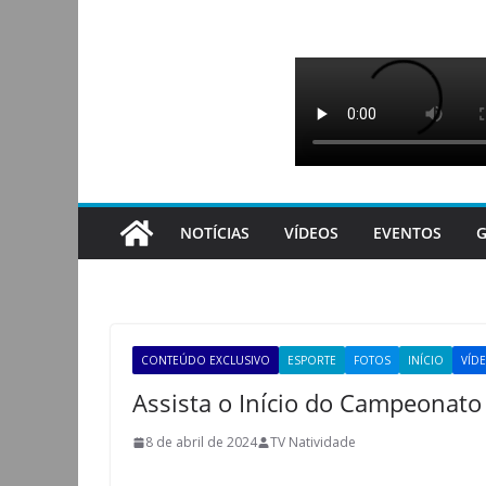
Pular
para
o
conteúdo
NOTÍCIAS
VÍDEOS
EVENTOS
G
CONTEÚDO EXCLUSIVO
ESPORTE
FOTOS
INÍCIO
VÍD
Assista o Início do Campeonato
8 de abril de 2024
TV Natividade