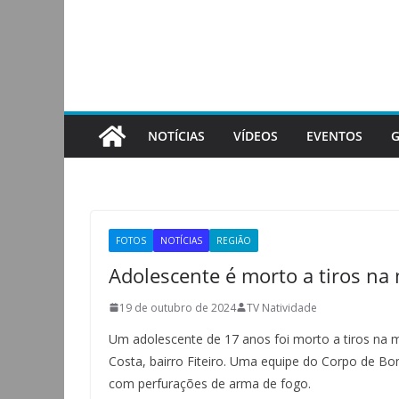
Pular
para
o
conteúdo
NOTÍCIAS
VÍDEOS
EVENTOS
G
FOTOS
NOTÍCIAS
REGIÃO
Adolescente é morto a tiros n
19 de outubro de 2024
TV Natividade
Um adolescente de 17 anos foi morto a tiros na 
Costa, bairro Fiteiro. Uma equipe do Corpo de Bo
com perfurações de arma de fogo.