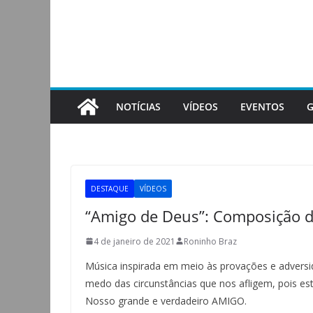
Pular
para
o
conteúdo
NOTÍCIAS
VÍDEOS
EVENTOS
G
DESTAQUE
VÍDEOS
“Amigo de Deus”: Composição d
4 de janeiro de 2021
Roninho Braz
Música inspirada em meio às provações e adversid
medo das circunstâncias que nos afligem, pois e
Nosso grande e verdadeiro AMIGO.