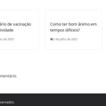
ário de vacinação
Como ter bom ânimo em
ividade
tempos difíceis?
lho de 2021
5 de julho de 2021
mentário.
eservados.