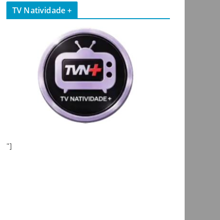
TV Natividade +
"]