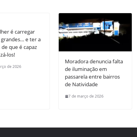
her é carregar
 grandes… e ter a
 de que é capaz
izá-los!
Moradora denuncia falta
rço de 2026
de iluminação em
passarela entre bairros
de Natividade
7 de março de 2026