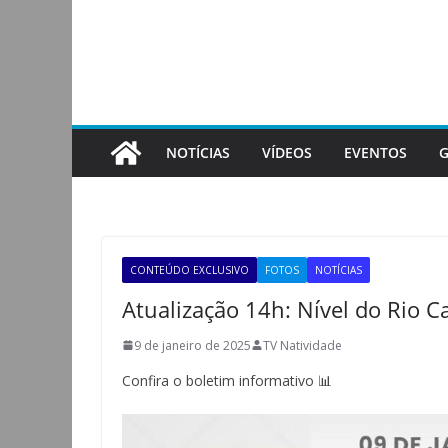
Pular
para
o
conteúdo
NOTÍCIAS
VÍDEOS
EVENTOS
G
CONTEÚDO EXCLUSIVO
FOTOS
NOTÍCIAS
Atualização 14h: Nível do Rio C
9 de janeiro de 2025
TV Natividade
Confira o boletim informativo 📊