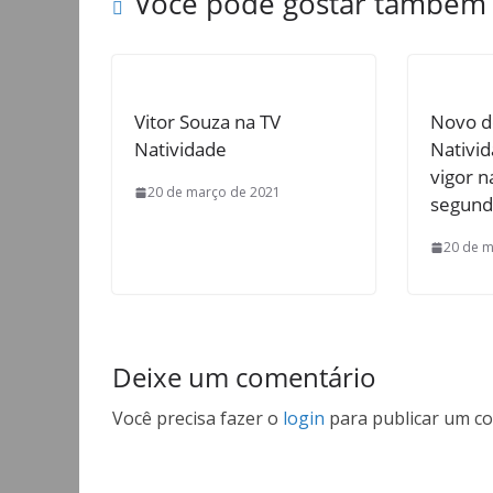
Você pode gostar também
Vitor Souza na TV
Novo d
Natividade
Nativi
vigor 
20 de março de 2021
segund
20 de m
Deixe um comentário
Você precisa fazer o
login
para publicar um co