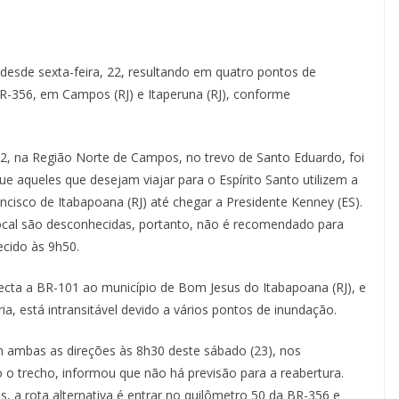
desde sexta-feira, 22, resultando em quatro pontos de
BR-356, em Campos (RJ) e Itaperuna (RJ), conforme
2, na Região Norte de Campos, no trevo de Santo Eduardo, foi
 aqueles que desejam viajar para o Espírito Santo utilizem a
ncisco de Itabapoana (RJ) até chegar a Presidente Kenney (ES).
local são desconhecidas, portanto, não é recomendado para
ecido às 9h50.
cta a BR-101 ao município de Bom Jesus do Itabapoana (RJ), e
a, está intransitável devido a vários pontos de inundação.
 ambas as direções às 8h30 deste sábado (23), nos
 o trecho, informou que não há previsão para a reabertura.
, a rota alternativa é entrar no quilômetro 50 da BR-356 e