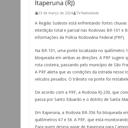
Itaperuna (RJ)
23 de março de 2024
TV Natividade
A Região Sudeste está enfrentando fortes chuvas 
interdição total e parcial nas Rodovias BR-101 e 
informações da Polícia Rodoviária Federal (PRF).
Na BR-101, uma ponte localizada no quilômetro 1
bloqueada em ambas as direções. A PRF sugere que
rota costeira, passando pelo município de São Fra
A PRF alerta que as condições da estrada nesse 
veículos pesados. O trânsito na ponte foi restabel
De acordo com a PRF, a Rodovia RJ-230, que cone
passa por Santo Eduardo e o distrito de Santa Mari
Em Itaperuna, a Rodovia BR-356 foi bloqueada em
quilômetros 67 e 56. A PRF, que está monitorando
Para quem deseja viajar de Itaperuna para Campos