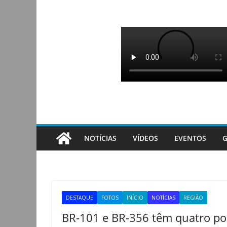
Pular
para
o
conteúdo
NOTÍCIAS
VÍDEOS
EVENTOS
G
DESTAQUE
FOTOS
INÍCIO
NOTÍCIAS
REGIÃO
BR-101 e BR-356 têm quatro po