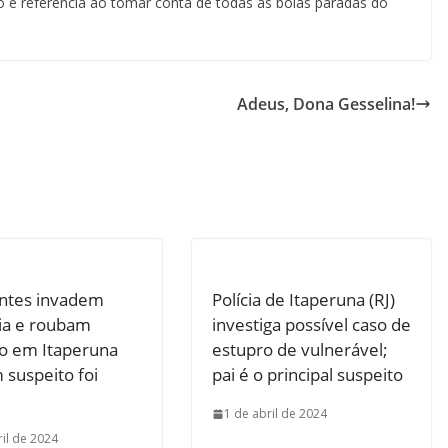
e referência ao tomar conta de todas as bolas paradas do
Adeus, Dona Gesselina!
antes invadem
Polícia de Itaperuna (RJ)
ia e roubam
investiga possível caso de
ro em Itaperuna
estupro de vulnerável;
m suspeito foi
pai é o principal suspeito
1 de abril de 2024
ril de 2024