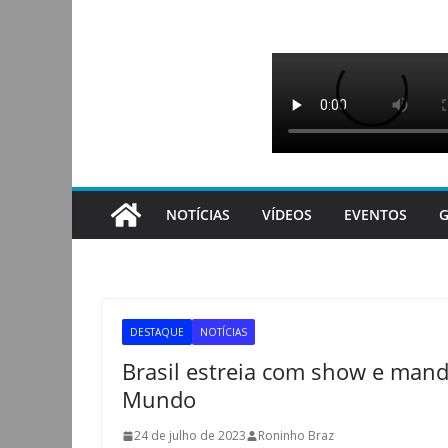
Pular
para
o
conteúdo
NOTÍCIAS
VÍDEOS
EVENTOS
G
DESTAQUE
NOTÍCIAS
Brasil estreia com show e mand
Mundo
24 de julho de 2023
Roninho Braz