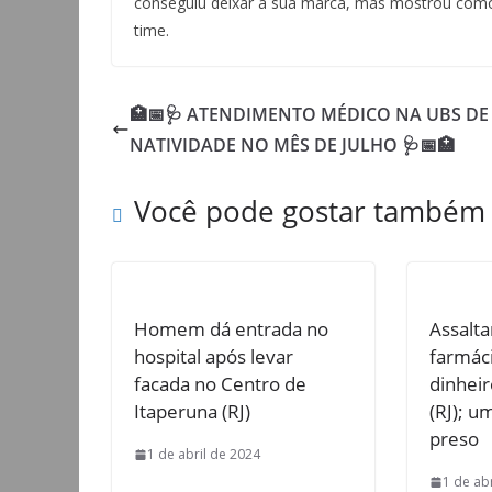
conseguiu deixar a sua marca, mas mostrou como 
time.
🏥📅🩺 ATENDIMENTO MÉDICO NA UBS DE
NATIVIDADE NO MÊS DE JULHO 🩺📅🏥
Você pode gostar também
Homem dá entrada no
Assalt
hospital após levar
farmác
facada no Centro de
dinhei
Itaperuna (RJ)
(RJ); u
preso
1 de abril de 2024
1 de ab