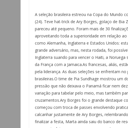
A seleção brasileira estreou na Copa do Mundo c
(24). Teve hat-trick de Ary Borges, golaço de Bia
pareceu até pequeno. Foram mais de 30 finalizaç
aproveitando toda a superioridade em relação ao
como Alemanha, Inglaterra e Estados Unidos: es
grande adversário, mas, nesta rodada, foi possív
Inglaterra suando para vencer o Haiti, a Norueg
da França com a Jamaica.As francesas, aliás, est
pela liderança. As duas seleções se enfrentam no 
brasileiras.O time de Pia Sundhage mostrou um 
pressão que não deixava o Panamá ficar nem dez 
variação para tabelar pelo meio, mas também para
cruzamentos.Ary Borges foi o grande destaque com
começou com troca de passes envolvendo pratic
calcanhar justamente de Ary Borges, relembrando
finalizar a festa, Marta ainda saiu do banco de re