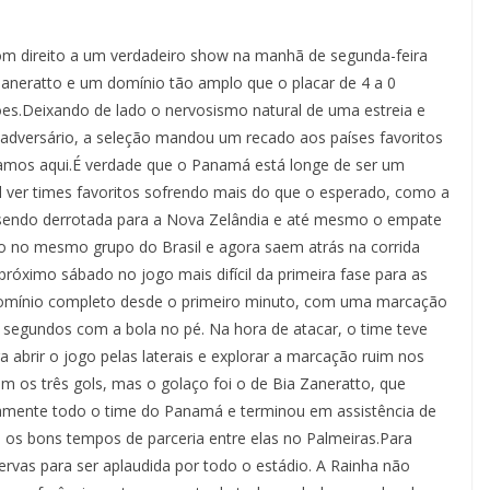
om direito a um verdadeiro show na manhã de segunda-feira
 Zaneratto e um domínio tão amplo que o placar de 4 a 0
ões.Deixando de lado o nervosismo natural de uma estreia e
 adversário, a seleção mandou um recado aos países favoritos
tamos aqui.É verdade que o Panamá está longe de ser um
el ver times favoritos sofrendo mais do que o esperado, como a
a sendo derrotada para a Nova Zelândia e até mesmo o empate
ão no mesmo grupo do Brasil e agora saem atrás na corrida
próximo sábado no jogo mais difícil da primeira fase para as
domínio completo desde o primeiro minuto, com uma marcação
segundos com a bola no pé. Na hora de atacar, o time teve
 abrir o jogo pelas laterais e explorar a marcação ruim nos
 os três gols, mas o golaço foi o de Bia Zaneratto, que
amente todo o time do Panamá e terminou em assistência de
 os bons tempos de parceria entre elas no Palmeiras.Para
servas para ser aplaudida por todo o estádio. A Rainha não