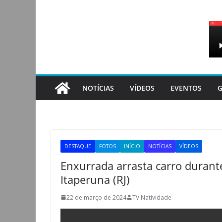
Pular
para
o
conteúdo
NOTÍCIAS
VÍDEOS
EVENTOS
G
DESTAQUE
FOTOS
INÍCIO
NOTÍCIAS
VÍDEOS
Enxurrada arrasta carro durant
Itaperuna (RJ)
22 de março de 2024
TV Natividade