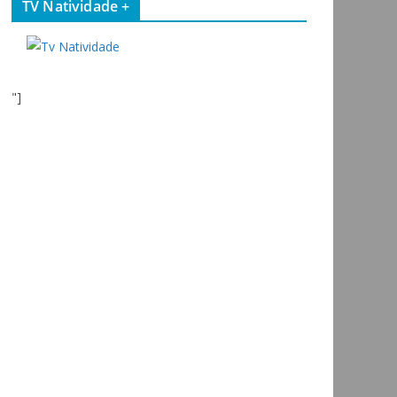
TV Natividade +
"]