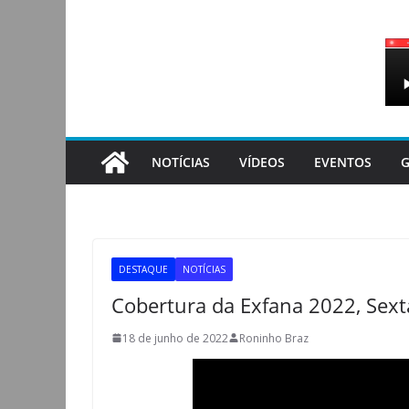
Pular
para
o
conteúdo
NOTÍCIAS
VÍDEOS
EVENTOS
G
DESTAQUE
NOTÍCIAS
Cobertura da Exfana 2022, Sexta
18 de junho de 2022
Roninho Braz