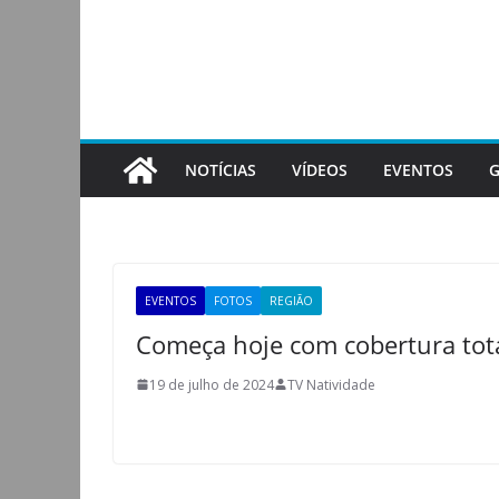
Pular
para
o
conteúdo
NOTÍCIAS
VÍDEOS
EVENTOS
G
EVENTOS
FOTOS
REGIÃO
Começa hoje com cobertura tota
19 de julho de 2024
TV Natividade