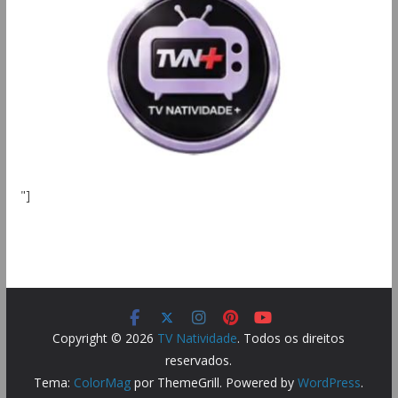
"]
Copyright © 2026
TV Natividade
. Todos os direitos
reservados.
Tema:
ColorMag
por ThemeGrill. Powered by
WordPress
.