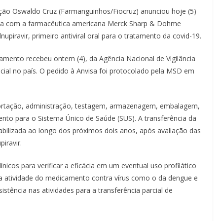
ção Oswaldo Cruz (Farmanguinhos/Fiocruz) anunciou hoje (5)
ca com a farmacêutica americana Merck Sharp & Dohme
upiravir, primeiro antiviral oral para o tratamento da covid-19.
camento recebeu ontem (4), da Agência Nacional de Vigilância
cial no país. O pedido à Anvisa foi protocolado pela MSD em
mportação, administração, testagem, armazenagem, embalagem,
nto para o Sistema Único de Saúde (SUS). A transferência da
abilizada ao longo dos próximos dois anos, após avaliação das
iravir.
cos para verificar a eficácia em um eventual uso profilático
da atividade do medicamento contra vírus como o da dengue e
stência nas atividades para a transferência parcial de