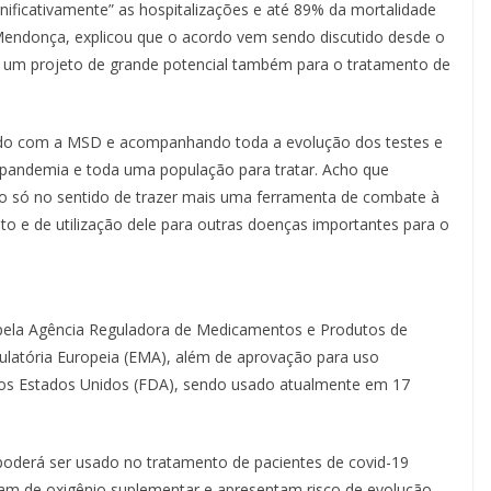
nificativamente” as hospitalizações e até 89% da mortalidade
 Mendonça, explicou que o acordo vem sendo discutido desde o
um projeto de grande potencial também para o tratamento de
do com a MSD e acompanhando toda a evolução dos testes e
 pandemia e toda uma população para tratar. Acho que
 só no sentido de trazer mais uma ferramenta de combate à
o e de utilização dele para outras doenças importantes para o
 pela Agência Reguladora de Medicamentos e Produtos de
latória Europeia (EMA), além de aprovação para uso
dos Estados Unidos (FDA), sendo usado atualmente em 17
poderá ser usado no tratamento de pacientes de covid-19
sam de oxigênio suplementar e apresentam risco de evolução