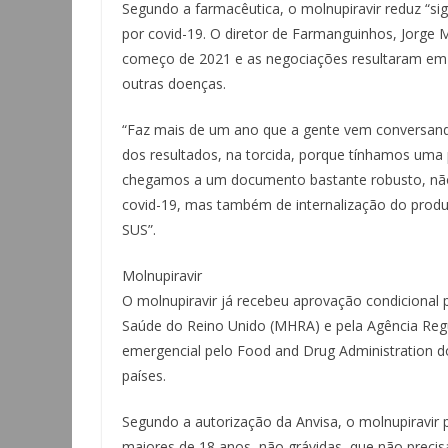
Segundo a farmacêutica, o molnupiravir reduz “sig
por covid-19. O diretor de Farmanguinhos, Jorge
começo de 2021 e as negociações resultaram em 
outras doenças.
“Faz mais de um ano que a gente vem conversan
dos resultados, na torcida, porque tínhamos uma
chegamos a um documento bastante robusto, não
covid-19, mas também de internalização do produt
SUS”.
Molnupiravir
O molnupiravir já recebeu aprovação condicional
Saúde do Reino Unido (MHRA) e pela Agência Regu
emergencial pelo Food and Drug Administration 
países.
Segundo a autorização da Anvisa, o molnupiravir 
maiores de 18 anos, não grávidas, que não preci