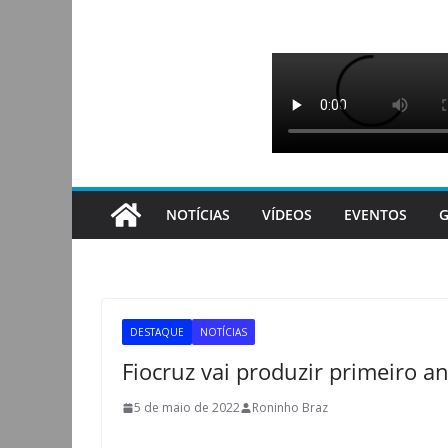
Pular
para
o
conteúdo
NOTÍCIAS
VÍDEOS
EVENTOS
G
DESTAQUE
NOTÍCIAS
Fiocruz vai produzir primeiro an
5 de maio de 2022
Roninho Braz