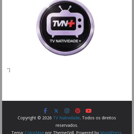
"]
Copyright © 2026
TV Natividade
. Todos os direitos
reservados.
Tema:
ColorMag
por ThemeGrill. Powered by
WordPress
.