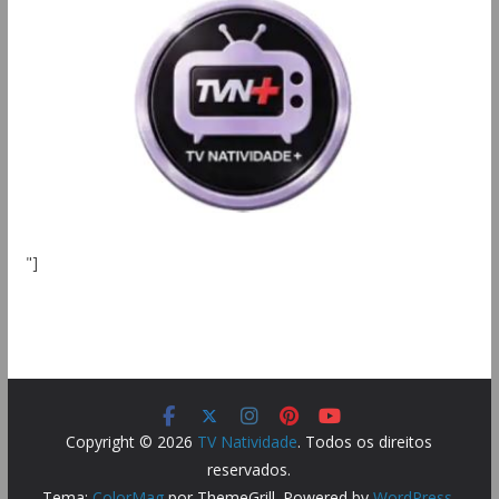
"]
Copyright © 2026
TV Natividade
. Todos os direitos
reservados.
Tema:
ColorMag
por ThemeGrill. Powered by
WordPress
.