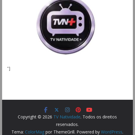
"]
Copyright © 2026
TV Natividade
. Todos os direitos
reservados.
Tema:
ColorMag
por ThemeGrill. Powered by
WordPress
.