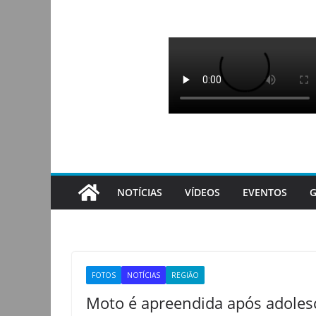
Pular
para
o
conteúdo
NOTÍCIAS
VÍDEOS
EVENTOS
G
FOTOS
NOTÍCIAS
REGIÃO
Moto é apreendida após adolesc