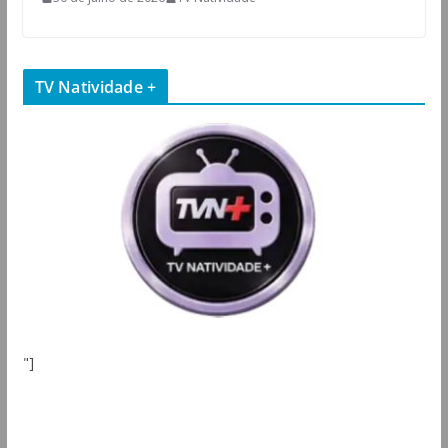
TV Natividade +
"]