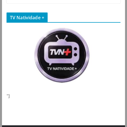
TV Natividade +
"]