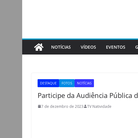
Pular
para
o
conteúdo
NOTÍCIAS
VÍDEOS
EVENTOS
G
DESTAQUE
FOTOS
NOTÍCIAS
Participe da Audiência Pública d
7 de dezembro de 2023
TV Natividade