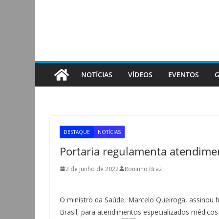
Pular
para
o
conteúdo
NOTÍCIAS
VÍDEOS
EVENTOS
G
DESTAQUE
NOTÍCIAS
Portaria regulamenta atendimen
2 de junho de 2022
Roninho Braz
O ministro da Saúde, Marcelo Queiroga, assinou 
Brasil, para atendimentos especializados médicos 