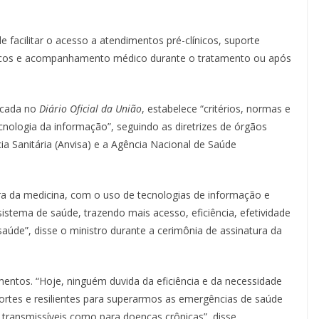
 facilitar o acesso a atendimentos pré-clínicos, suporte
sticos e acompanhamento médico durante o tratamento ou após
licada no
Diário Oficial da União
, estabelece “critérios, normas e
nologia da informação”, seguindo as diretrizes de órgãos
a Sanitária (Anvisa) e a Agência Nacional de Saúde
 da medicina, com o uso de tecnologias de informação e
stema de saúde, trazendo mais acesso, eficiência, efetividade
 saúde”, disse o ministro durante a cerimônia de assinatura da
ntos. “Hoje, ninguém duvida da eficiência e da necessidade
ortes e resilientes para superarmos as emergências de saúde
transmissíveis como para doenças crônicas”, disse.