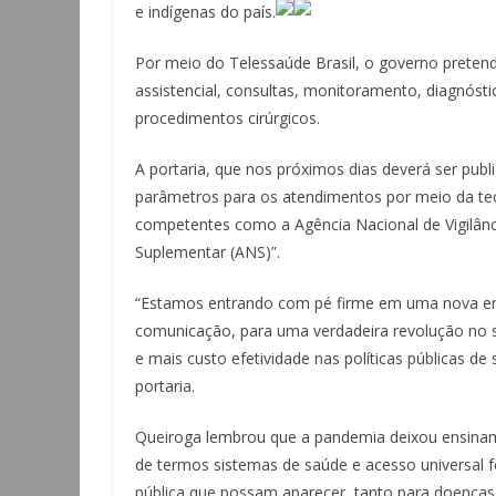
e indígenas do país.
Por meio do Telessaúde Brasil, o governo pretende
assistencial, consultas, monitoramento, diagnó
procedimentos cirúrgicos.
A portaria, que nos próximos dias deverá ser pub
parâmetros para os atendimentos por meio da tec
competentes como a Agência Nacional de Vigilânci
Suplementar (ANS)”.
“Estamos entrando com pé firme em uma nova era
comunicação, para uma verdadeira revolução no si
e mais custo efetividade nas políticas públicas de
portaria.
Queiroga lembrou que a pandemia deixou ensiname
de termos sistemas de saúde e acesso universal f
pública que possam aparecer, tanto para doenças 