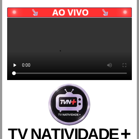
Pular
para
o
conteúdo