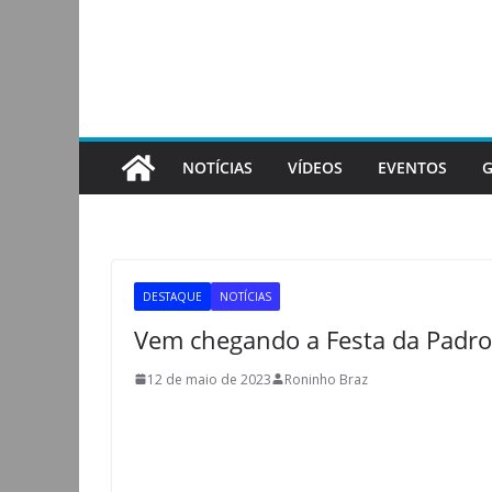
Pular
para
o
conteúdo
NOTÍCIAS
VÍDEOS
EVENTOS
G
DESTAQUE
NOTÍCIAS
Vem chegando a Festa da Padroe
12 de maio de 2023
Roninho Braz