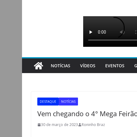
Pular
para
o
conteúdo
NOTÍCIAS
VÍDEOS
EVENTOS
G
DESTAQUE
NOTÍCIAS
Vem chegando o 4° Mega Feirão 
30 de março de 2023
Roninho Braz