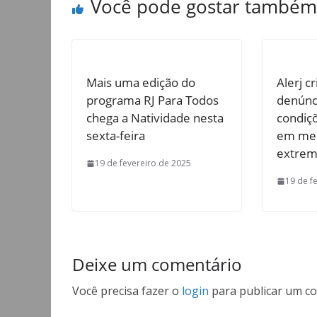
Você pode gostar também
Mais uma edição do
Alerj c
programa RJ Para Todos
denúnc
chega a Natividade nesta
condiçõ
sexta-feira
em mei
extre
19 de fevereiro de 2025
19 de f
Deixe um comentário
Você precisa fazer o
login
para publicar um co