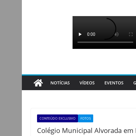
Pular
para
o
conteúdo
NOTÍCIAS
VÍDEOS
EVENTOS
G
CONTEÚDO EXCLUSIVO
FOTOS
Colégio Municipal Alvorada em 