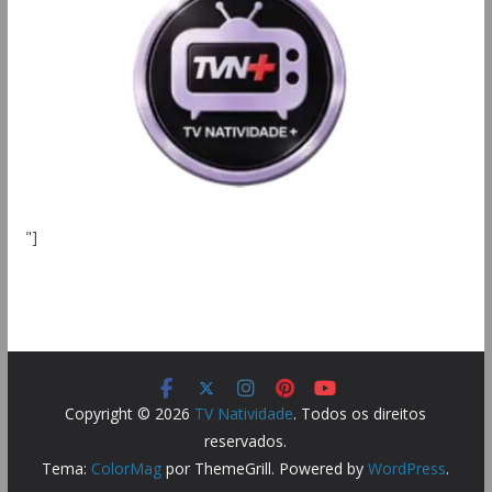
"]
Copyright © 2026
TV Natividade
. Todos os direitos
reservados.
Tema:
ColorMag
por ThemeGrill. Powered by
WordPress
.