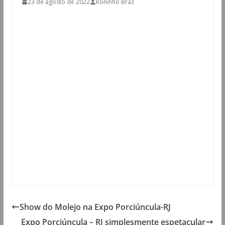
23 de agosto de 2022
Roninho Braz
Show do Molejo na Expo Porciúncula-RJ
Expo Porciúncula – RJ simplesmente espetacular