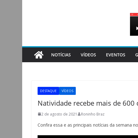
Pular
para
o
conteúdo
NOTÍCIAS
VÍDEOS
EVENTOS
G
DESTAQUE
VÍDEOS
Natividade recebe mais de 600 
2 de agosto de 2021
Roninho Braz
Confira essa e as principais notícias da semana n