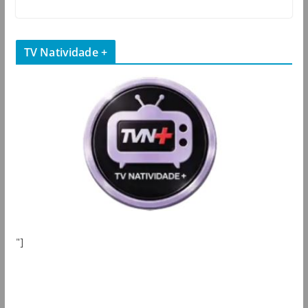
TV Natividade +
"]